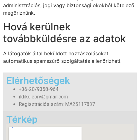
adminisztrációs, jogi vagy biztonsági okokból kötelező
megőriznünk.
Hová kerülnek
továbbküldésre az adatok
A látogatók által beküldött hozzászólásokat
automatikus spamszűrő szolgáltatás ellenőrizheti.
Elérhetőségek
+36-20/9358-964
ildiko.eory@gmail.com
Regisztrációs szám: MA25117837
Térkép