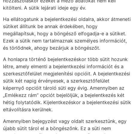
hozzászóláskor ezeket a mező adatokat nem kell
kitölteni. A sütik lejárati ideje egy év.
Ha ellátogatunk a bejelentkezési oldalra, akkor átmeneti
sütiket állítunk be annak érdekében, hogy
megállapítsuk, hogy a böngésző elfogadja-e a sütiket.
Ezek a sütik nem tartalmaznak személyes információt,
és törlődnek, ahogy bezárjuk a böngészőt.
A honlapra történő bejelentkezéskor több sütit hozunk
létre, amely elmenti a bejelentkezési információt és a
szerkesztőfelület megjelenítési opcióit. A bejelentkezési
sütik két napig érvényesek, a szerkesztőfelület
képernyő opcióit tároló süti egy évig. Amennyiben az
„Emlékezz rám” opciót bejelöljük, a bejelentkezés két
hétig folytatódik. Kijelentkezéskor a bejelentkezési sütik
eltávolításra kerülnek.
Amennyiben bejegyzést vagy oldalt szerkesztünk, egy
újabb sütit tárol el a böngészőnk. Ez a süti nem