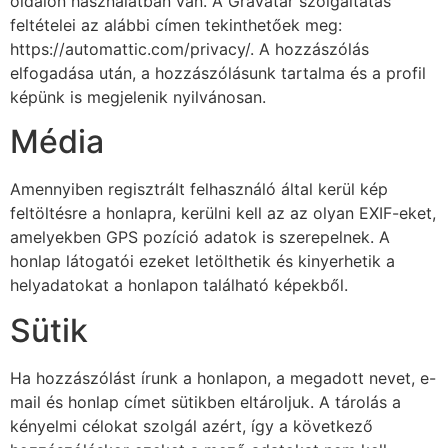
oldalon használatban van. A Gravatar szolgáltatás
feltételei az alábbi címen tekinthetőek meg:
https://automattic.com/privacy/. A hozzászólás
elfogadása után, a hozzászólásunk tartalma és a profil
képünk is megjelenik nyilvánosan.
Média
Amennyiben regisztrált felhasználó által kerül kép
feltöltésre a honlapra, kerülni kell az az olyan EXIF-eket,
amelyekben GPS pozíció adatok is szerepelnek. A
honlap látogatói ezeket letölthetik és kinyerhetik a
helyadatokat a honlapon található képekből.
Sütik
Ha hozzászólást írunk a honlapon, a megadott nevet, e-
mail és honlap címet sütikben eltároljuk. A tárolás a
kényelmi célokat szolgál azért, így a következő